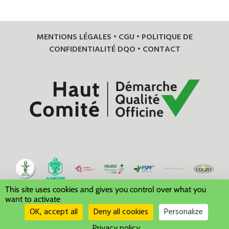
MENTIONS LÉGALES
•
CGU
•
POLITIQUE DE
CONFIDENTIALITÉ DQO
•
CONTACT
This site uses cookies and gives you control over what you
want to activate
OK, accept all
Deny all cookies
Personalize
Privacy policy